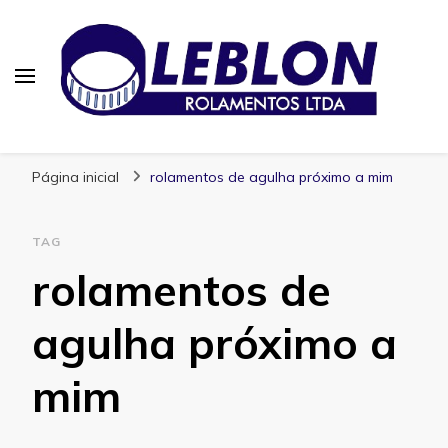
Blog | Leblon Rolamentos
Especialistas em Rolamentos
Página inicial
rolamentos de agulha próximo a mim
TAG
rolamentos de
agulha próximo a
mim