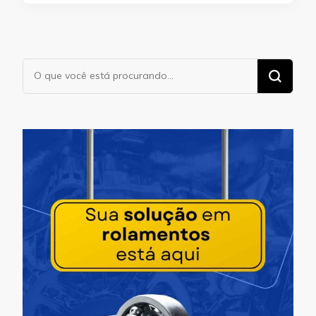
Procurando
algo?