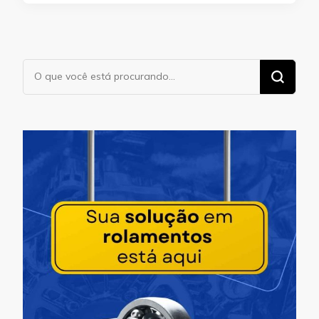
Procurando
algo?