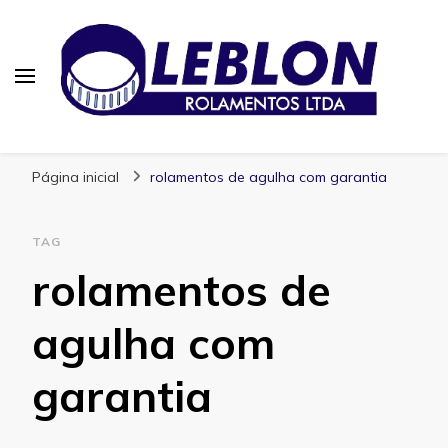
Blog | Leblon Rolamentos
Especialistas em Rolamentos
Página inicial
rolamentos de agulha com garantia
TAG
rolamentos de
agulha com
garantia