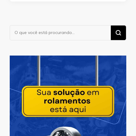
Procurando
algo?