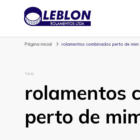
Blog | Leblon Ro
Especialistas em Rolamentos
Página inicial
rolamentos combinados perto de mim
TAG
rolamentos 
perto de mi