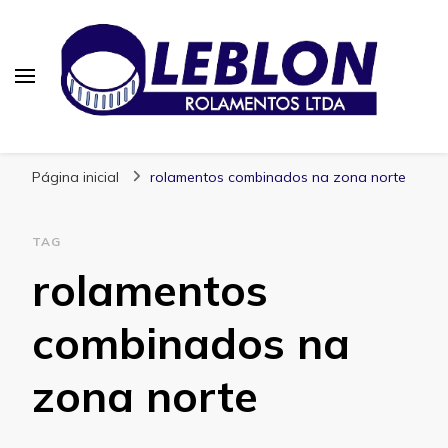
Blog | Leblon Rolamentos
Especialistas em Rolamentos
Página inicial
rolamentos combinados na zona norte
TAG
rolamentos
combinados na
zona norte