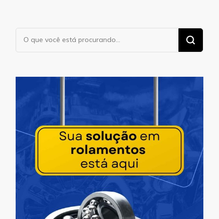
Procurando
algo?