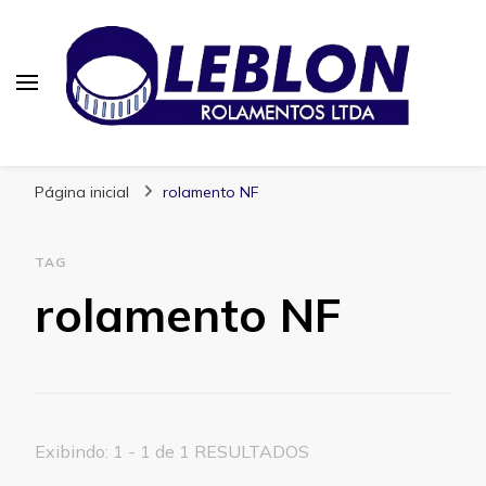
Blog | Leblon Rolamentos
Especialistas em Rolamentos
Página inicial
rolamento NF
TAG
rolamento NF
Exibindo: 1 - 1 de 1 RESULTADOS