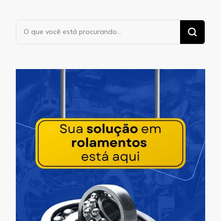
Procurando
algo?