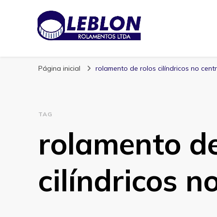
Blog | Leblon Ro
Especialistas em Rolamentos
Página inicial
rolamento de rolos cilíndricos no cent
TAG
rolamento de
cilíndricos n