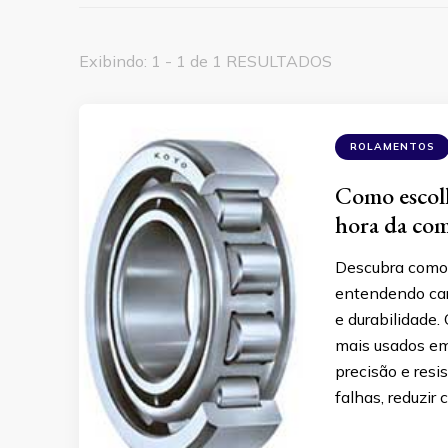
Exibindo: 1 - 1 de 1 RESULTADOS
ROLAMENTOS
Como escolh
hora da co
Descubra como e
entendendo car
e durabilidade.
mais usados em
precisão e resi
falhas, reduzir