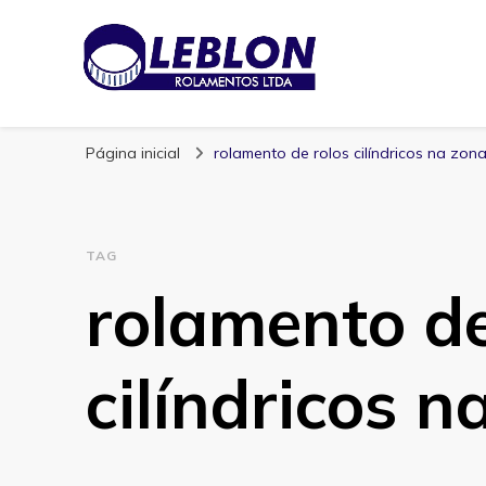
Blog | Leblon Ro
Especialistas em Rolamentos
Página inicial
rolamento de rolos cilíndricos na zona
TAG
rolamento de
cilíndricos n