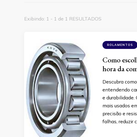
Exibindo: 1 - 1 de 1 RESULTADOS
ROLAMENTOS
Como escolh
hora da co
Descubra como e
entendendo car
e durabilidade.
mais usados em
precisão e resi
falhas, reduzir