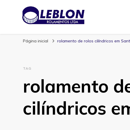
Blog | Leblon Ro
Especialistas em Rolamentos
Página inicial
rolamento de rolos cilíndricos em San
TAG
rolamento de
cilíndricos 