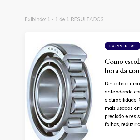
Exibindo: 1 - 1 de 1 RESULTADOS
ROLAMENTOS
Como escolh
hora da co
Descubra como e
entendendo car
e durabilidade.
mais usados em
precisão e resi
falhas, reduzir