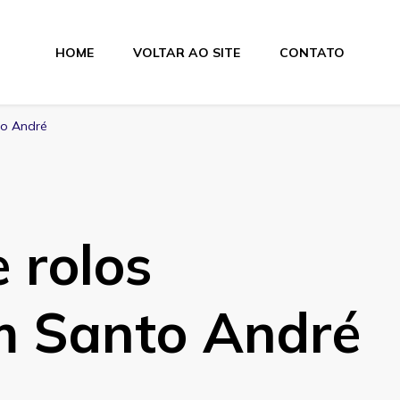
HOME
VOLTAR AO SITE
CONTATO
lamentos
to André
 rolos
em Santo André