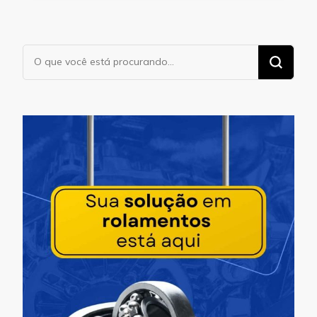
Procurando
algo?