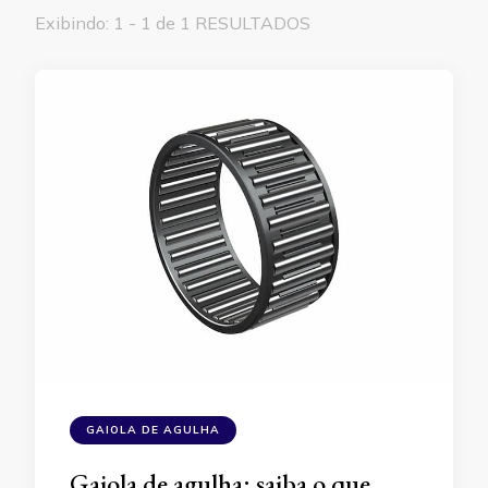
Exibindo: 1 - 1 de 1 RESULTADOS
GAIOLA DE AGULHA
Gaiola de agulha: saiba o que