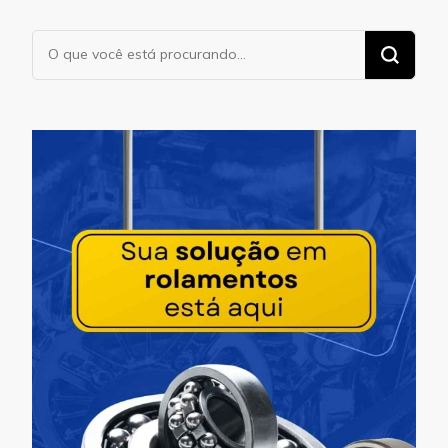
Procurando
algo?