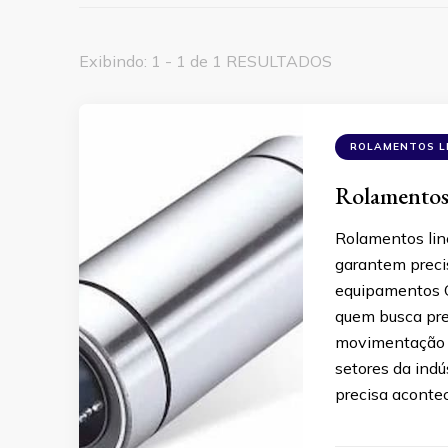
Exibindo: 1 - 1 de 1 RESULTADOS
ROLAMENTOS L
Rolamentos 
Rolamentos line
garantem preci
equipamentos O
quem busca pre
movimentação m
setores da indú
precisa aconte