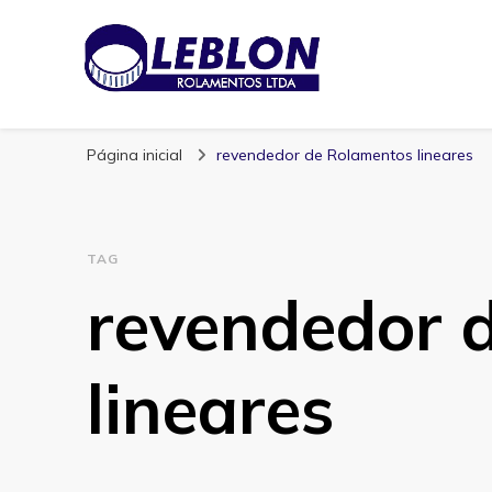
Blog | Leblon Ro
Especialistas em Rolamentos
Página inicial
revendedor de Rolamentos lineares
TAG
revendedor 
lineares