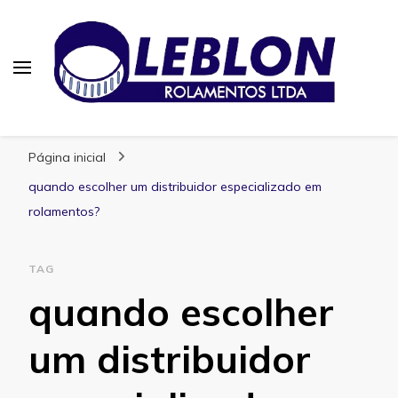
Blog | Leblon Rolamentos
Especialistas em Rolamentos
Página inicial
quando escolher um distribuidor especializado em
rolamentos?
TAG
quando escolher
um distribuidor