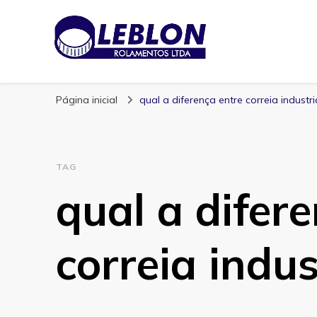
Blog | Leblon Ro
Especialistas em Rolamentos
Página inicial
qual a diferença entre correia industri
TAG
qual a difer
correia indus