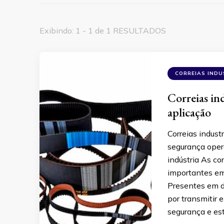
Exibindo: 1 - 1 de 1 RESULTADOS
CORREIAS INDU
Correias in
aplicação
Correias indust
segurança opera
indústria As co
importantes em
Presentes em d
por transmitir
segurança e est