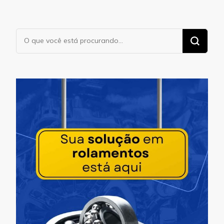
Procurando
algo?