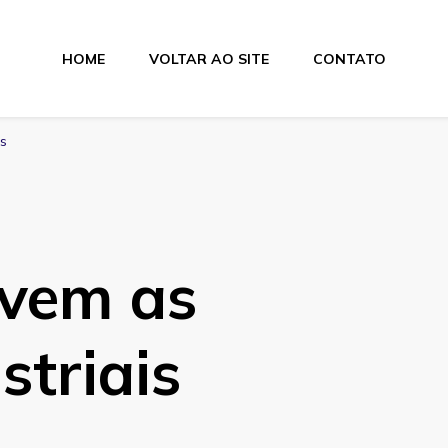
HOME
VOLTAR AO SITE
CONTATO
lamentos
is
rvem as
striais