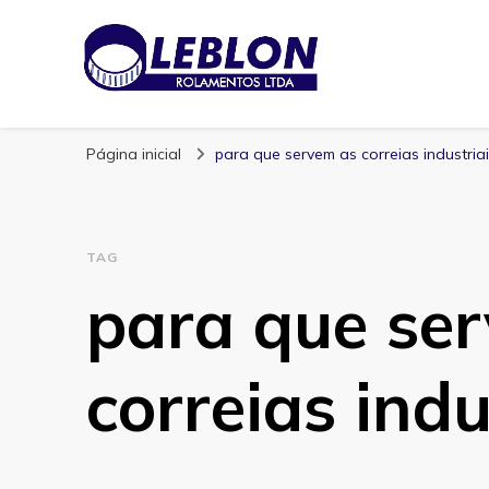
Blog | Leblon Ro
Especialistas em Rolamentos
Página inicial
para que servem as correias industria
TAG
para que se
correias indu