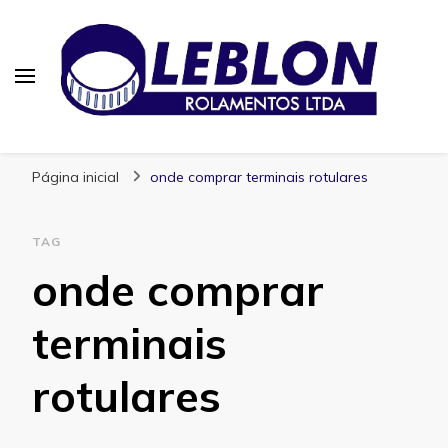
Blog | Leblon Rolamentos
Especialistas em Rolamentos
Página inicial
onde comprar terminais rotulares
TAG
onde comprar
terminais
rotulares