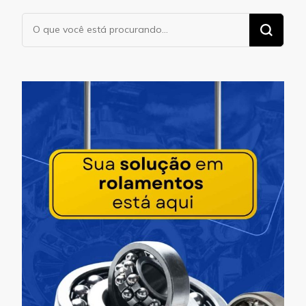
Procurando
algo?