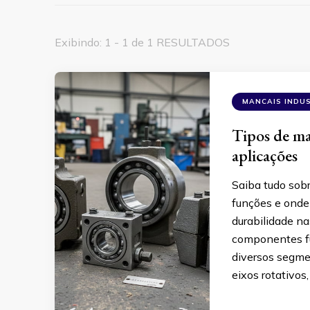
Exibindo: 1 - 1 de 1 RESULTADOS
MANCAIS INDUS
Tipos de man
aplicações
Saiba tudo sobr
funções e onde 
durabilidade na
componentes f
diversos segmen
eixos rotativos