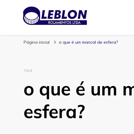
Blog | Leblon Ro
Especialistas em Rolamentos
Página inicial
o que é um mancal de esfera?
TAG
o que é um 
esfera?