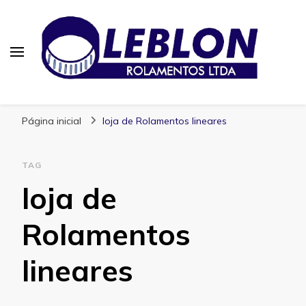
Blog | Leblon Rolamentos
Especialistas em Rolamentos
Página inicial
loja de Rolamentos lineares
TAG
loja de
Rolamentos
lineares