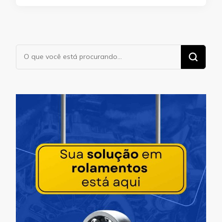
Procurando
algo?