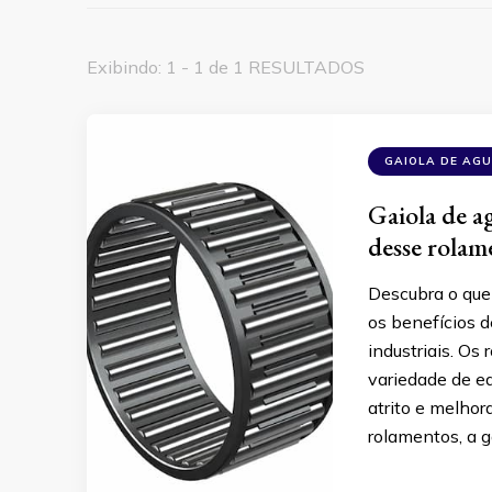
Exibindo: 1 - 1 de 1 RESULTADOS
GAIOLA DE AG
Gaiola de ag
desse rolam
Descubra o que 
os benefícios 
industriais. O
variedade de e
atrito e melhor
rolamentos, a g