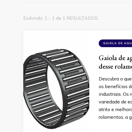
Exibindo: 1 - 1 de 1 RESULTADOS
GAIOLA DE AG
Gaiola de ag
desse rolam
Descubra o que 
os benefícios 
industriais. O
variedade de e
atrito e melhor
rolamentos, a g