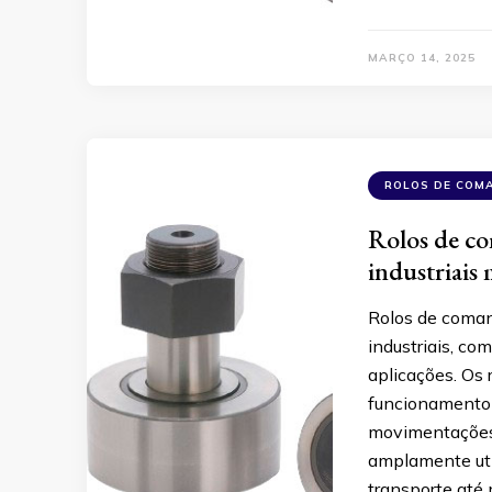
MARÇO 14, 2025
ROLOS DE COM
Rolos de c
industriais 
Rolos de coman
industriais, co
aplicações. Os
funcionamento 
movimentações 
amplamente uti
transporte até