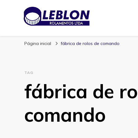
Blog | Leblon Ro
Especialistas em Rolamentos
Página inicial
fábrica de rolos de comando
TAG
fábrica de ro
comando