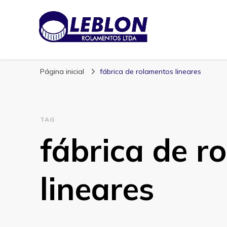
Blog | Leblon Ro
Especialistas em Rolamentos
Página inicial
fábrica de rolamentos lineares
TAG
fábrica de r
lineares