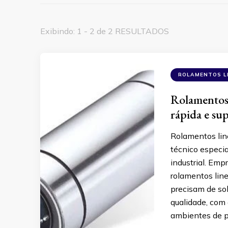
Exibindo: 1 - 2 de 2 RESULTADOS
ROLAMENTOS L
Rolamentos 
rápida e su
Rolamentos lin
técnico especia
industrial. Emp
rolamentos lin
precisam de so
qualidade, com 
ambientes de p