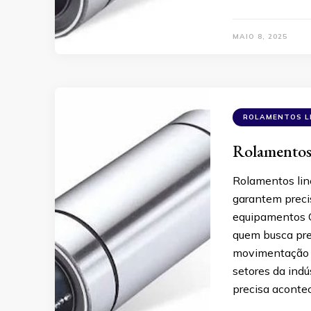
MAIO 8, 2025
ROLAMENTOS L
Rolamentos 
Rolamentos line
garantem preci
equipamentos O
quem busca pre
movimentação m
setores da indú
precisa aconte