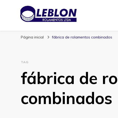
Blog | Leblon Ro
Especialistas em Rolamentos
Página inicial
fábrica de rolamentos combinados
TAG
fábrica de r
combinados