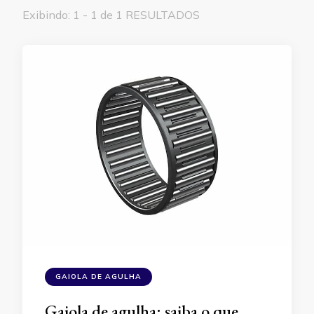
Exibindo: 1 - 1 de 1 RESULTADOS
GAIOLA DE AGULHA
Gaiola de agulha: saiba o que