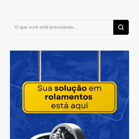
Procurando
algo?