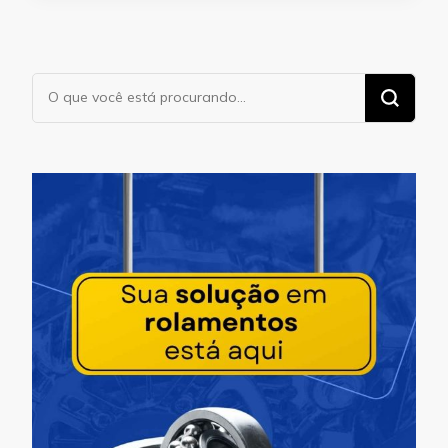
Procurando
algo?