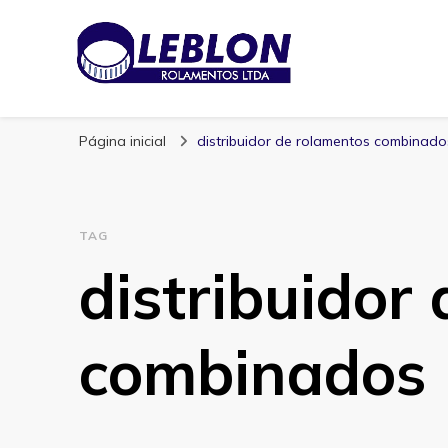
Blog | Leblon Ro
Especialistas em Rolamentos
Página inicial
distribuidor de rolamentos combinado
TAG
distribuidor
combinados