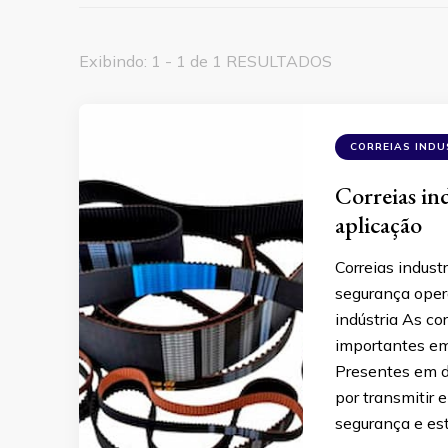
Exibindo: 1 - 1 de 1 RESULTADOS
CORREIAS INDU
Correias in
aplicação
Correias indust
segurança opera
indústria As co
importantes em
Presentes em d
por transmitir
segurança e est