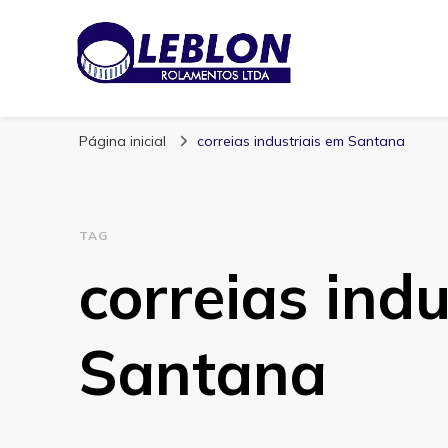
Blog | Leblon Ro
Especialistas em Rolamentos
Página inicial
correias industriais em Santana
TAG
correias ind
Santana