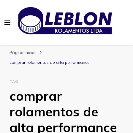
Blog | Leblon Rolamentos
Especialistas em Rolamentos
Página inicial
comprar rolamentos de alta performance
TAG
comprar
rolamentos de
alta performance