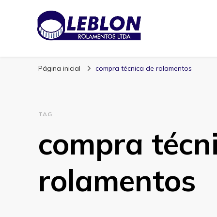
Blog | Leblon Ro
Especialistas em Rolamentos
Página inicial
compra técnica de rolamentos
TAG
compra técn
rolamentos