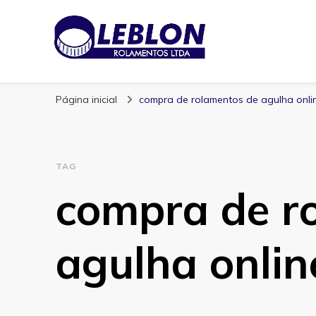
Blog | Leblon Ro
Especialistas em Rolamentos
Página inicial
compra de rolamentos de agulha onli
TAG
compra de r
agulha onlin