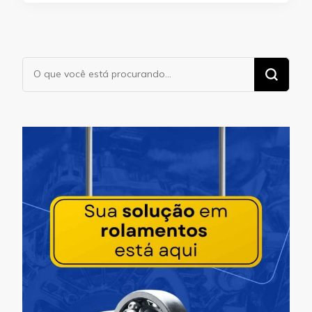
Procurando
algo?