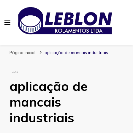
Blog | Leblon Rolamentos
Especialistas em Rolamentos
Página inicial
aplicação de mancais industriais
TAG
aplicação de
mancais
industriais