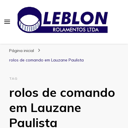
Blog | Leblon Rolamentos
Especialistas em Rolamentos
Página inicial
rolos de comando em Lauzane Paulista
TAG
rolos de comando
em Lauzane
Paulista